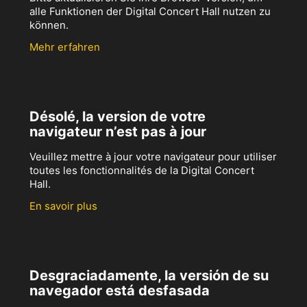
alle Funktionen der Digital Concert Hall nutzen zu
können.
Mehr erfahren
Désolé, la version de votre
navigateur n’est pas à jour
Veuillez mettre à jour votre navigateur pour utiliser
toutes les fonctionnalités de la Digital Concert
Hall.
En savoir plus
Desgraciadamente, la versión de su
navegador está desfasada