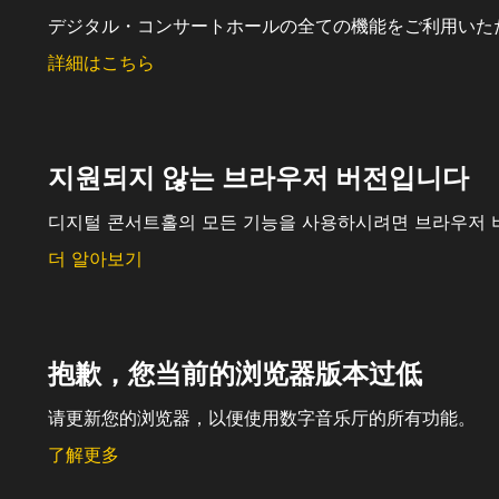
デジタル・コンサートホールの全ての機能をご利用いた
詳細はこちら
지원되지 않는 브라우저 버전입니다
디지털 콘서트홀의 모든 기능을 사용하시려면 브라우저 
더 알아보기
抱歉，您当前的浏览器版本过低
请更新您的浏览器，以便使用数字音乐厅的所有功能。
了解更多