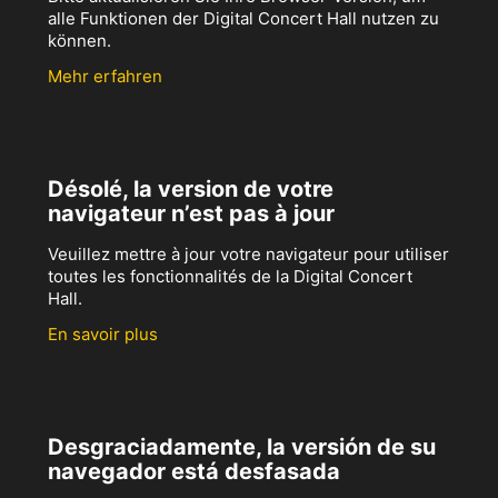
alle Funktionen der Digital Concert Hall nutzen zu
können.
Mehr erfahren
Désolé, la version de votre
navigateur n’est pas à jour
Veuillez mettre à jour votre navigateur pour utiliser
toutes les fonctionnalités de la Digital Concert
Hall.
En savoir plus
Desgraciadamente, la versión de su
navegador está desfasada