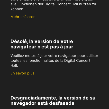
alle Funktionen der Digital Concert Hall nutzen zu
können.
Mehr erfahren
Désolé, la version de votre
navigateur n’est pas à jour
Veuillez mettre à jour votre navigateur pour utiliser
toutes les fonctionnalités de la Digital Concert
Hall.
En savoir plus
Desgraciadamente, la versión de su
navegador está desfasada