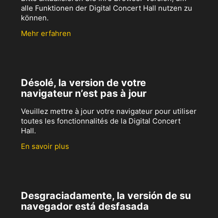
alle Funktionen der Digital Concert Hall nutzen zu
können.
Mehr erfahren
Désolé, la version de votre
navigateur n’est pas à jour
Veuillez mettre à jour votre navigateur pour utiliser
toutes les fonctionnalités de la Digital Concert
Hall.
En savoir plus
Desgraciadamente, la versión de su
navegador está desfasada