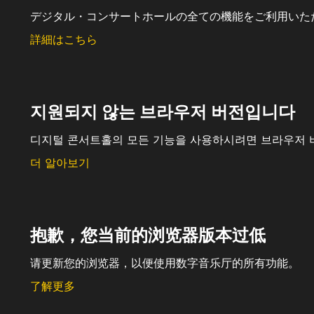
デジタル・コンサートホールの全ての機能をご利用いた
詳細はこちら
지원되지 않는 브라우저 버전입니다
디지털 콘서트홀의 모든 기능을 사용하시려면 브라우저 
더 알아보기
抱歉，您当前的浏览器版本过低
请更新您的浏览器，以便使用数字音乐厅的所有功能。
了解更多