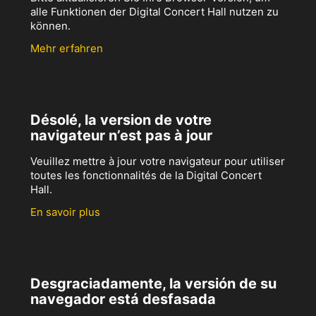
alle Funktionen der Digital Concert Hall nutzen zu
können.
Mehr erfahren
Désolé, la version de votre
navigateur n’est pas à jour
Veuillez mettre à jour votre navigateur pour utiliser
toutes les fonctionnalités de la Digital Concert
Hall.
En savoir plus
Desgraciadamente, la versión de su
navegador está desfasada