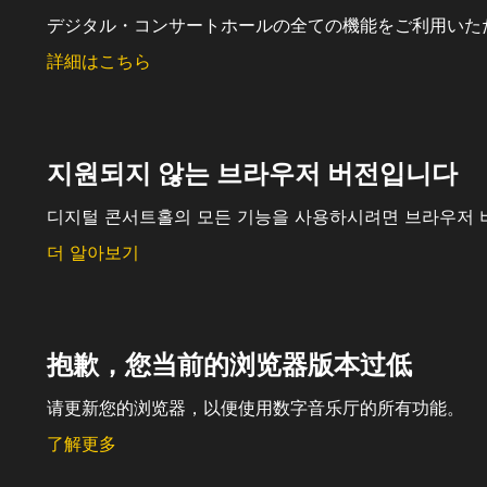
デジタル・コンサートホールの全ての機能をご利用いた
詳細はこちら
지원되지 않는 브라우저 버전입니다
디지털 콘서트홀의 모든 기능을 사용하시려면 브라우저 
더 알아보기
抱歉，您当前的浏览器版本过低
请更新您的浏览器，以便使用数字音乐厅的所有功能。
了解更多