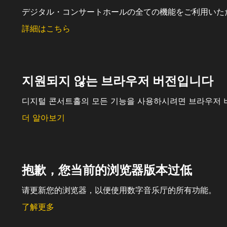
デジタル・コンサートホールの全ての機能をご利用いた
詳細はこちら
지원되지 않는 브라우저 버전입니다
디지털 콘서트홀의 모든 기능을 사용하시려면 브라우저 
더 알아보기
抱歉，您当前的浏览器版本过低
请更新您的浏览器，以便使用数字音乐厅的所有功能。
了解更多