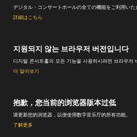
デジタル・コンサートホールの全ての機能をご利用いた
詳細はこちら
지원되지 않는 브라우저 버전입니다
디지털 콘서트홀의 모든 기능을 사용하시려면 브라우저 
더 알아보기
抱歉，您当前的浏览器版本过低
请更新您的浏览器，以便使用数字音乐厅的所有功能。
了解更多