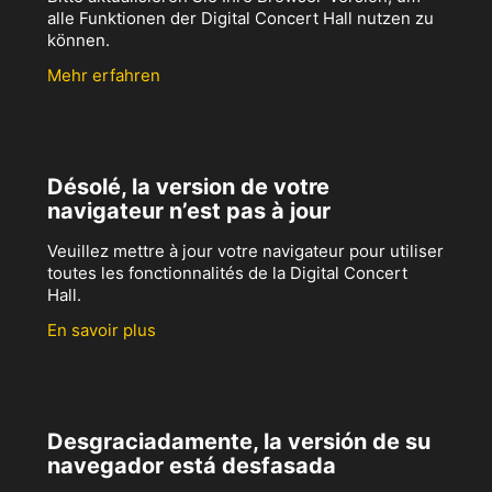
alle Funktionen der Digital Concert Hall nutzen zu
können.
Mehr erfahren
Désolé, la version de votre
navigateur n’est pas à jour
Veuillez mettre à jour votre navigateur pour utiliser
toutes les fonctionnalités de la Digital Concert
Hall.
En savoir plus
Desgraciadamente, la versión de su
navegador está desfasada