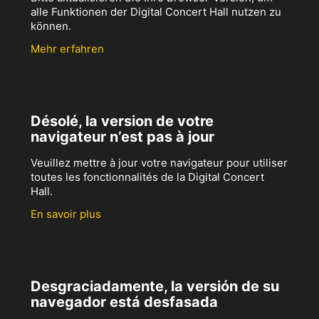
alle Funktionen der Digital Concert Hall nutzen zu
können.
Mehr erfahren
Désolé, la version de votre
navigateur n’est pas à jour
Veuillez mettre à jour votre navigateur pour utiliser
toutes les fonctionnalités de la Digital Concert
Hall.
En savoir plus
Desgraciadamente, la versión de su
navegador está desfasada