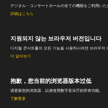
デジタル・コンサートホールの全ての機能をご利用いた
詳細はこちら
지원되지 않는 브라우저 버전입니다
디지털 콘서트홀의 모든 기능을 사용하시려면 브라우저 
더 알아보기
抱歉，您当前的浏览器版本过低
请更新您的浏览器，以便使用数字音乐厅的所有功能。
了解更多