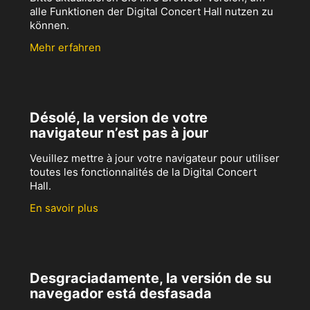
alle Funktionen der Digital Concert Hall nutzen zu
können.
Mehr erfahren
Désolé, la version de votre
navigateur n’est pas à jour
Veuillez mettre à jour votre navigateur pour utiliser
toutes les fonctionnalités de la Digital Concert
Hall.
En savoir plus
Desgraciadamente, la versión de su
navegador está desfasada