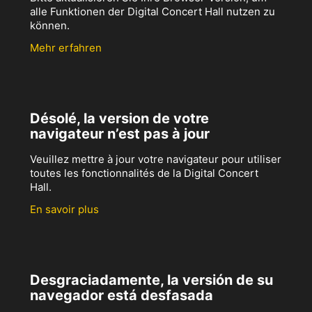
alle Funktionen der Digital Concert Hall nutzen zu
können.
Mehr erfahren
Désolé, la version de votre
navigateur n’est pas à jour
Veuillez mettre à jour votre navigateur pour utiliser
toutes les fonctionnalités de la Digital Concert
Hall.
En savoir plus
Desgraciadamente, la versión de su
navegador está desfasada