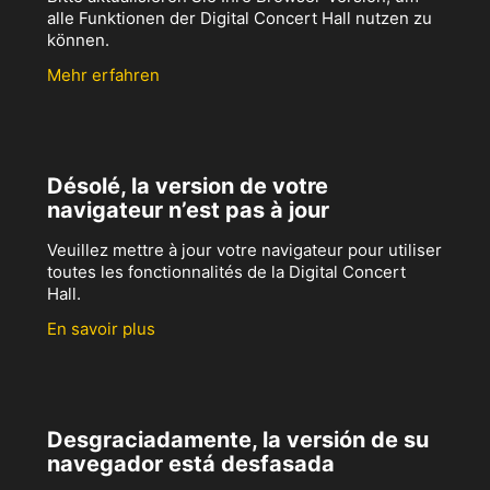
alle Funktionen der Digital Concert Hall nutzen zu
können.
Mehr erfahren
Désolé, la version de votre
navigateur n’est pas à jour
Veuillez mettre à jour votre navigateur pour utiliser
toutes les fonctionnalités de la Digital Concert
Hall.
En savoir plus
Desgraciadamente, la versión de su
navegador está desfasada