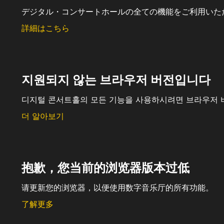
デジタル・コンサートホールの全ての機能をご利用いた
詳細はこちら
지원되지 않는 브라우저 버전입니다
디지털 콘서트홀의 모든 기능을 사용하시려면 브라우저 
더 알아보기
抱歉，您当前的浏览器版本过低
请更新您的浏览器，以便使用数字音乐厅的所有功能。
了解更多