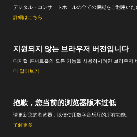
デジタル・コンサートホールの全ての機能をご利用いた
詳細はこちら
지원되지 않는 브라우저 버전입니다
디지털 콘서트홀의 모든 기능을 사용하시려면 브라우저 
더 알아보기
抱歉，您当前的浏览器版本过低
请更新您的浏览器，以便使用数字音乐厅的所有功能。
了解更多