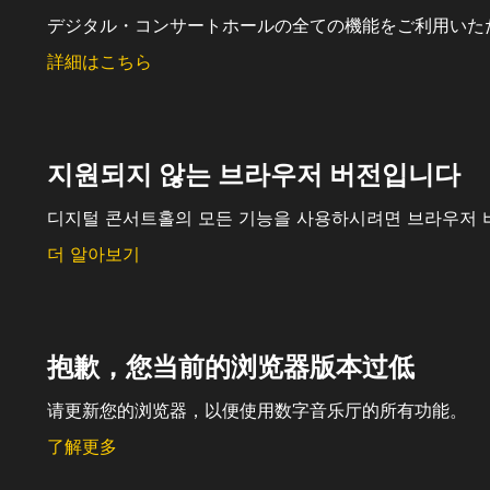
デジタル・コンサートホールの全ての機能をご利用いた
詳細はこちら
지원되지 않는 브라우저 버전입니다
디지털 콘서트홀의 모든 기능을 사용하시려면 브라우저 
더 알아보기
抱歉，您当前的浏览器版本过低
请更新您的浏览器，以便使用数字音乐厅的所有功能。
了解更多