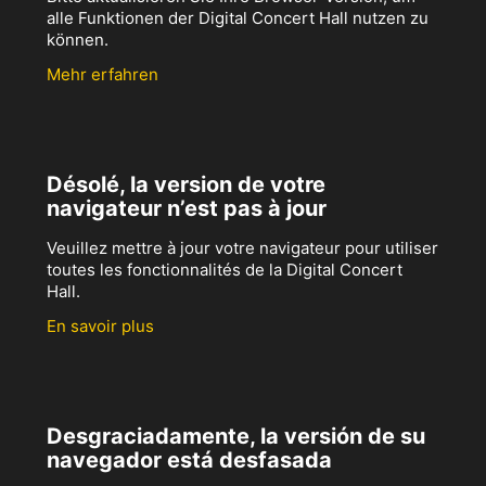
alle Funktionen der Digital Concert Hall nutzen zu
können.
Mehr erfahren
Désolé, la version de votre
navigateur n’est pas à jour
Veuillez mettre à jour votre navigateur pour utiliser
toutes les fonctionnalités de la Digital Concert
Hall.
En savoir plus
Desgraciadamente, la versión de su
navegador está desfasada