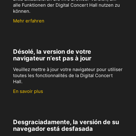
alle Funktionen der Digital Concert Hall nutzen zu
können.
Mehr erfahren
Désolé, la version de votre
navigateur n’est pas à jour
Veuillez mettre à jour votre navigateur pour utiliser
toutes les fonctionnalités de la Digital Concert
Hall.
En savoir plus
Desgraciadamente, la versión de su
navegador está desfasada