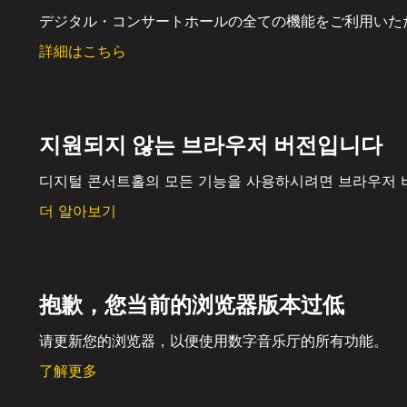
デジタル・コンサートホールの全ての機能をご利用いた
詳細はこちら
지원되지 않는 브라우저 버전입니다
디지털 콘서트홀의 모든 기능을 사용하시려면 브라우저 
더 알아보기
抱歉，您当前的浏览器版本过低
请更新您的浏览器，以便使用数字音乐厅的所有功能。
了解更多