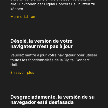
alle Funktionen der Digital Concert Hall nutzen zu
können.
Mehr erfahren
Désolé, la version de votre
navigateur n’est pas à jour
Veuillez mettre à jour votre navigateur pour utiliser
toutes les fonctionnalités de la Digital Concert
Hall.
En savoir plus
Desgraciadamente, la versión de su
navegador está desfasada