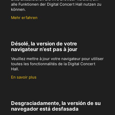
alle Funktionen der Digital Concert Hall nutzen zu
können.
Mehr erfahren
Désolé, la version de votre
navigateur n’est pas à jour
Veuillez mettre à jour votre navigateur pour utiliser
toutes les fonctionnalités de la Digital Concert
Hall.
En savoir plus
Desgraciadamente, la versión de su
navegador está desfasada