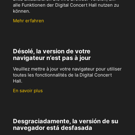
alle Funktionen der Digital Concert Hall nutzen zu
können.
Mehr erfahren
Désolé, la version de votre
navigateur n’est pas à jour
Veuillez mettre à jour votre navigateur pour utiliser
toutes les fonctionnalités de la Digital Concert
Hall.
En savoir plus
Desgraciadamente, la versión de su
navegador está desfasada