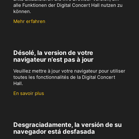
alle Funktionen der Digital Concert Hall nutzen zu
können.
Mehr erfahren
Désolé, la version de votre
navigateur n’est pas à jour
Veuillez mettre à jour votre navigateur pour utiliser
toutes les fonctionnalités de la Digital Concert
Hall.
En savoir plus
Desgraciadamente, la versión de su
navegador está desfasada