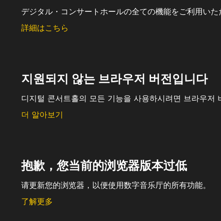
デジタル・コンサートホールの全ての機能をご利用いた
詳細はこちら
지원되지 않는 브라우저 버전입니다
디지털 콘서트홀의 모든 기능을 사용하시려면 브라우저 
더 알아보기
抱歉，您当前的浏览器版本过低
请更新您的浏览器，以便使用数字音乐厅的所有功能。
了解更多