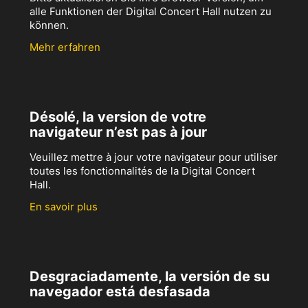
alle Funktionen der Digital Concert Hall nutzen zu
können.
Mehr erfahren
Désolé, la version de votre
navigateur n’est pas à jour
Veuillez mettre à jour votre navigateur pour utiliser
toutes les fonctionnalités de la Digital Concert
Hall.
En savoir plus
Desgraciadamente, la versión de su
navegador está desfasada