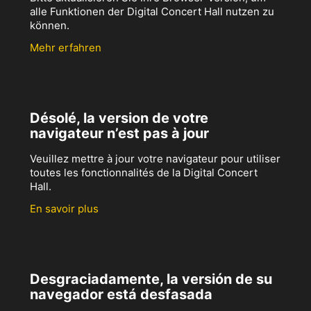
alle Funktionen der Digital Concert Hall nutzen zu
können.
Mehr erfahren
Désolé, la version de votre
navigateur n’est pas à jour
Veuillez mettre à jour votre navigateur pour utiliser
toutes les fonctionnalités de la Digital Concert
Hall.
En savoir plus
Desgraciadamente, la versión de su
navegador está desfasada