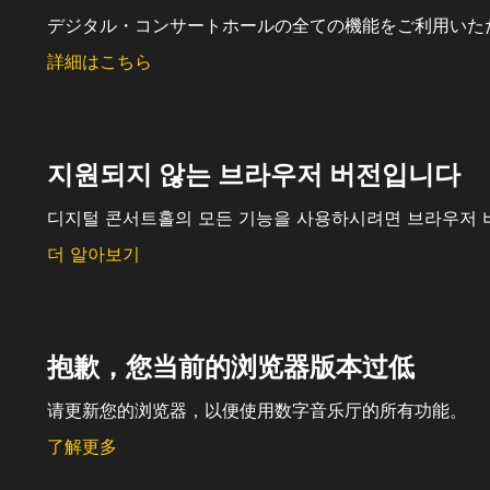
デジタル・コンサートホールの全ての機能をご利用いた
詳細はこちら
지원되지 않는 브라우저 버전입니다
디지털 콘서트홀의 모든 기능을 사용하시려면 브라우저 
더 알아보기
抱歉，您当前的浏览器版本过低
请更新您的浏览器，以便使用数字音乐厅的所有功能。
了解更多