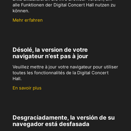
alle Funktionen der Digital Concert Hall nutzen zu
können.
Mehr erfahren
Désolé, la version de votre
navigateur n’est pas à jour
Veuillez mettre à jour votre navigateur pour utiliser
toutes les fonctionnalités de la Digital Concert
Hall.
En savoir plus
Desgraciadamente, la versión de su
navegador está desfasada