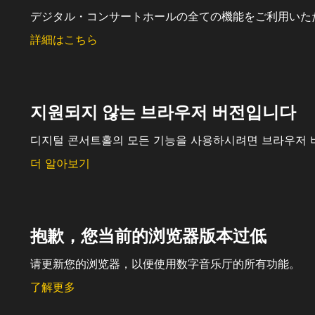
デジタル・コンサートホールの全ての機能をご利用いた
詳細はこちら
지원되지 않는 브라우저 버전입니다
디지털 콘서트홀의 모든 기능을 사용하시려면 브라우저 
더 알아보기
抱歉，您当前的浏览器版本过低
请更新您的浏览器，以便使用数字音乐厅的所有功能。
了解更多