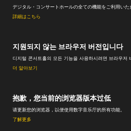
デジタル・コンサートホールの全ての機能をご利用いた
詳細はこちら
지원되지 않는 브라우저 버전입니다
디지털 콘서트홀의 모든 기능을 사용하시려면 브라우저 
더 알아보기
抱歉，您当前的浏览器版本过低
请更新您的浏览器，以便使用数字音乐厅的所有功能。
了解更多