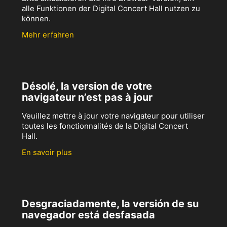
alle Funktionen der Digital Concert Hall nutzen zu
können.
Mehr erfahren
Désolé, la version de votre
navigateur n’est pas à jour
Veuillez mettre à jour votre navigateur pour utiliser
toutes les fonctionnalités de la Digital Concert
Hall.
En savoir plus
Desgraciadamente, la versión de su
navegador está desfasada