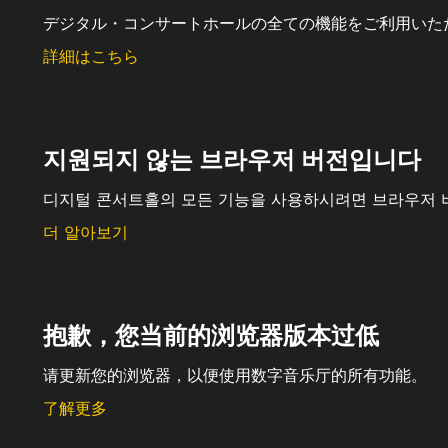
デジタル・コンサートホールの全ての機能をご利用いた
詳細はこちら
지원되지 않는 브라우저 버전입니다
디지털 콘서트홀의 모든 기능을 사용하시려면 브라우저 
더 알아보기
抱歉，您当前的浏览器版本过低
请更新您的浏览器，以便使用数字音乐厅的所有功能。
了解更多