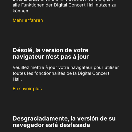
alle Funktionen der Digital Concert Hall nutzen zu
können.
Mehr erfahren
Désolé, la version de votre
navigateur n’est pas à jour
Veuillez mettre à jour votre navigateur pour utiliser
toutes les fonctionnalités de la Digital Concert
Hall.
En savoir plus
Desgraciadamente, la versión de su
navegador está desfasada