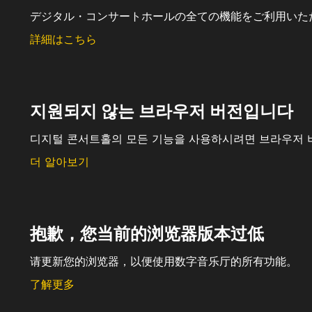
デジタル・コンサートホールの全ての機能をご利用いた
詳細はこちら
지원되지 않는 브라우저 버전입니다
디지털 콘서트홀의 모든 기능을 사용하시려면 브라우저 
더 알아보기
抱歉，您当前的浏览器版本过低
请更新您的浏览器，以便使用数字音乐厅的所有功能。
了解更多