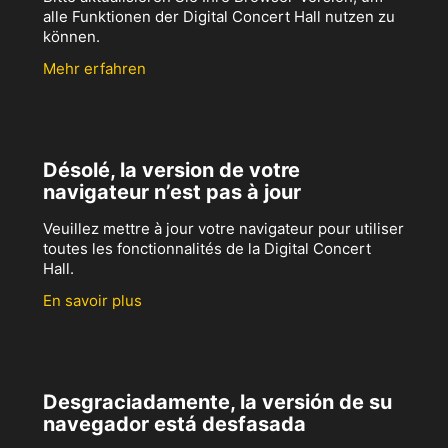
alle Funktionen der Digital Concert Hall nutzen zu
können.
Mehr erfahren
Désolé, la version de votre
navigateur n’est pas à jour
Veuillez mettre à jour votre navigateur pour utiliser
toutes les fonctionnalités de la Digital Concert
Hall.
En savoir plus
Desgraciadamente, la versión de su
navegador está desfasada