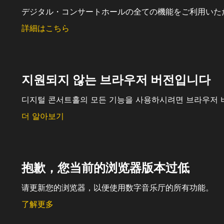
デジタル・コンサートホールの全ての機能をご利用いた
詳細はこちら
지원되지 않는 브라우저 버전입니다
디지털 콘서트홀의 모든 기능을 사용하시려면 브라우저 
더 알아보기
抱歉，您当前的浏览器版本过低
请更新您的浏览器，以便使用数字音乐厅的所有功能。
了解更多