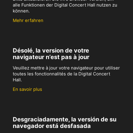
alle Funktionen der Digital Concert Hall nutzen zu
können.
Mehr erfahren
Désolé, la version de votre
navigateur n’est pas à jour
Veuillez mettre à jour votre navigateur pour utiliser
toutes les fonctionnalités de la Digital Concert
Hall.
En savoir plus
Desgraciadamente, la versión de su
navegador está desfasada