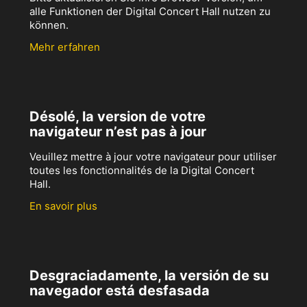
alle Funktionen der Digital Concert Hall nutzen zu
können.
Mehr erfahren
Désolé, la version de votre
navigateur n’est pas à jour
Veuillez mettre à jour votre navigateur pour utiliser
toutes les fonctionnalités de la Digital Concert
Hall.
En savoir plus
Desgraciadamente, la versión de su
navegador está desfasada