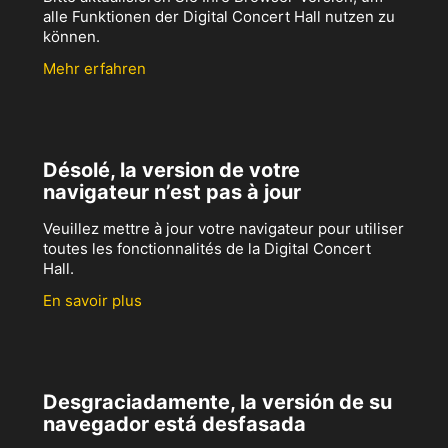
alle Funktionen der Digital Concert Hall nutzen zu
können.
Mehr erfahren
Désolé, la version de votre
navigateur n’est pas à jour
Veuillez mettre à jour votre navigateur pour utiliser
toutes les fonctionnalités de la Digital Concert
Hall.
En savoir plus
Desgraciadamente, la versión de su
navegador está desfasada