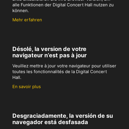
alle Funktionen der Digital Concert Hall nutzen zu
können.
Mehr erfahren
Désolé, la version de votre
navigateur n’est pas à jour
Veuillez mettre à jour votre navigateur pour utiliser
toutes les fonctionnalités de la Digital Concert
Hall.
En savoir plus
Desgraciadamente, la versión de su
navegador está desfasada