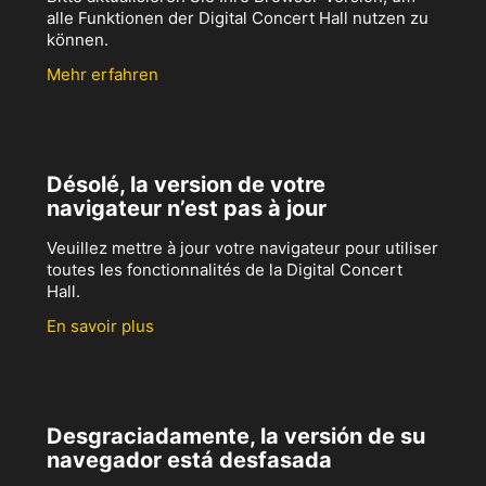
alle Funktionen der Digital Concert Hall nutzen zu
können.
Mehr erfahren
Désolé, la version de votre
navigateur n’est pas à jour
Veuillez mettre à jour votre navigateur pour utiliser
toutes les fonctionnalités de la Digital Concert
Hall.
En savoir plus
Desgraciadamente, la versión de su
navegador está desfasada