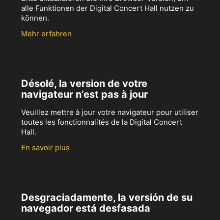
alle Funktionen der Digital Concert Hall nutzen zu
können.
Mehr erfahren
Désolé, la version de votre
navigateur n’est pas à jour
Veuillez mettre à jour votre navigateur pour utiliser
toutes les fonctionnalités de la Digital Concert
Hall.
En savoir plus
Desgraciadamente, la versión de su
navegador está desfasada