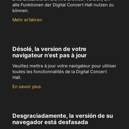
alle Funktionen der Digital Concert Hall nutzen zu
können.
Mehr erfahren
Désolé, la version de votre
navigateur n’est pas à jour
Veuillez mettre à jour votre navigateur pour utiliser
toutes les fonctionnalités de la Digital Concert
Hall.
En savoir plus
Desgraciadamente, la versión de su
navegador está desfasada