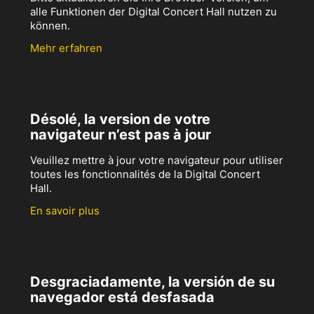
alle Funktionen der Digital Concert Hall nutzen zu
können.
Mehr erfahren
Désolé, la version de votre
navigateur n’est pas à jour
Veuillez mettre à jour votre navigateur pour utiliser
toutes les fonctionnalités de la Digital Concert
Hall.
En savoir plus
Desgraciadamente, la versión de su
navegador está desfasada