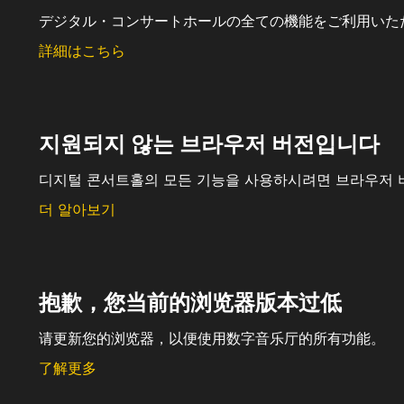
デジタル・コンサートホールの全ての機能をご利用いた
詳細はこちら
지원되지 않는 브라우저 버전입니다
디지털 콘서트홀의 모든 기능을 사용하시려면 브라우저 
더 알아보기
抱歉，您当前的浏览器版本过低
请更新您的浏览器，以便使用数字音乐厅的所有功能。
了解更多