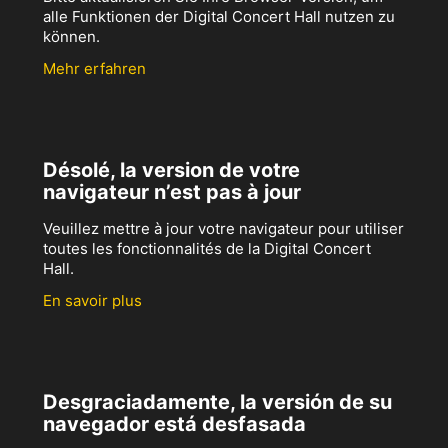
alle Funktionen der Digital Concert Hall nutzen zu
können.
Mehr erfahren
Désolé, la version de votre
navigateur n’est pas à jour
Veuillez mettre à jour votre navigateur pour utiliser
toutes les fonctionnalités de la Digital Concert
Hall.
En savoir plus
Desgraciadamente, la versión de su
navegador está desfasada