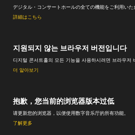
デジタル・コンサートホールの全ての機能をご利用いた
詳細はこちら
지원되지 않는 브라우저 버전입니다
디지털 콘서트홀의 모든 기능을 사용하시려면 브라우저 
더 알아보기
抱歉，您当前的浏览器版本过低
请更新您的浏览器，以便使用数字音乐厅的所有功能。
了解更多